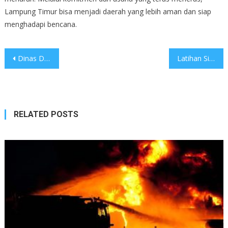
Lampung Timur bisa menjadi daerah yang lebih aman dan siap
menghadapi bencana.
Post
Dinas Damkar Lampung Timur Bantu Tabrakan Kendaraan di Pasar
Latihan Simulasi di Jembatan
navigation
RELATED POSTS