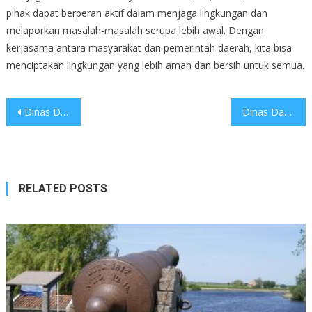
pihak dapat berperan aktif dalam menjaga lingkungan dan
melaporkan masalah-masalah serupa lebih awal. Dengan
kerjasama antara masyarakat dan pemerintah daerah, kita bisa
menciptakan lingkungan yang lebih aman dan bersih untuk semua.
Post
Dinas Damkar Lampung Timur Gelar Rescue di Kantor Camat
Dinas Damkar Lampung Timur Padamkan Kebakaran di Masjid
navigation
RELATED POSTS